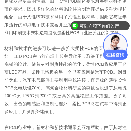
路板获得更高的性能。由于柔性PCB制造要求对各种材料有更
高的要求，因此多样化的材料系统将为制造商提供多种选择和
组合。由于柔性PCB技术利用了柔性基板材料，因此它与近年
来流行的印刷电子技术兼容并互补。因此，如何在加成工艺中
可以介绍下你们的产品么？
利用印刷技术来制造电路板是柔性PCB行业应关注的新课题。
材料和技术的进步可以进一步扩大柔性PCB的应用范围。例
如，LED PCB在当前市场上起主导作用，取决于刚性板加金属
底板的设计。随着材料耐热性能的优化，柔性PCB将应用于轻
薄LED产品。柔性电路板的另一个显着应用是汽车PCB。到目
前为止，汽车电气部件主要利用电线连接，而等效的薄型柔性
PCB比电线轻70％。高聚合物材料研发的突破性改进了从电流
100℃到125℃到200℃或更高的高温稳定工作范围。除了高
效，出色的电感应和控制性能外，柔性PCB将在汽车中得到更
多应用，并发挥关键作用。
在PCB行业中，新材料和新技术通常会互相帮助，由于其对性