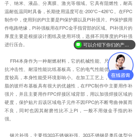
子、纳米、液晶、分离膜、激光等领域。它具有阻燃性，耐高
温耐低温同时具备，长期使用温度可在-200℃~426℃。在FPC
制作中，使用到的PI主要是PI保护膜以及PI补强片。PI保护膜用
作电路绝缘，PI补强板用在FPC金手指背部的区域。PI补强片的
厚度主要是根据设计图纸及使用环境，选择不同厚度的PI补强
进行压合。
可以介绍下你们的产品么？
FR4本身作为一种耐燃材料，它的机械性能、尺寸稳定性、
抗冲击性、耐湿性能比纸基板高，它的电气性能优良，工作温
度较高，本身性能受环境影响小。在加工工艺上，要比其他树
脂的玻纤布基板具有很大的优越性，在FPC制作中主要用作补
强片，并且主要用作FPC焊接区域背部，用以加强焊接区域的
硬度，保护贴片后该区域电子元件不因FPC的不断弯曲伸展而
不良，同时也因其耐磨性比不上PI，一般不用做金手指的补
强。
钢片补强，主要指303不锈钢补强。303不锈钢是奥氏体型分