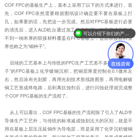
COF FPC的基板生产上，基本上采用了以下的方式来进行。首
先，COF FPC依然需要根据图纸设计确定要不要在基板上打
孔，如果要的话，先把这一步完成。然后对FPC基板进行必要
的清洗后，进入ALD机台通过加工联接剂层，加工完成后形成
可以介绍下你们的产品么？
不到一纳米厚的联接材料覆盖在FPC基板上，这层联接材料业
界也称之为“铜种子”。
后续的工艺基本上与传统的FPC生产工艺差不多，在有“铜种
子”的FPC基板上化学镀铜沉积，把铜层厚度控制在0.1微米左
右，然后涂布光刻胶，再用光刻技术形线路图形，再用电解镀
铜工艺形成终电路，后剥离抗蚀剂后，进行闪蚀处理就完成整
个COF FPC基板的生产流程了。
从上可以看出，COF FPC基板的生产流程除了引入了ALD半
导体生产工艺外，与传统的标准减成蚀刻法大的区别，就是不
用在基板上层压压延铜作为导电层，而是采用了化学沉积镀铜
来形成主要的导电层，所以能加工很薄的产品，并形成更精细