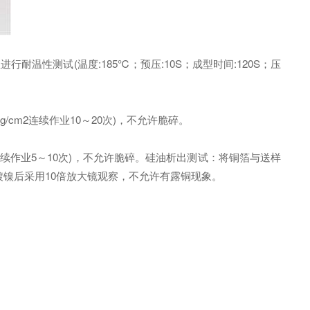
性测试(温度:185℃；预压:10S；成型时间:120S；压
g/cm2连续作业10～20次)，不允许脆碎。
m2连续作业5～10次)，不允许脆碎。硅油析出测试：将铜箔与送样
试， 镀镍后采用10倍放大镜观察，不允许有露铜现象。