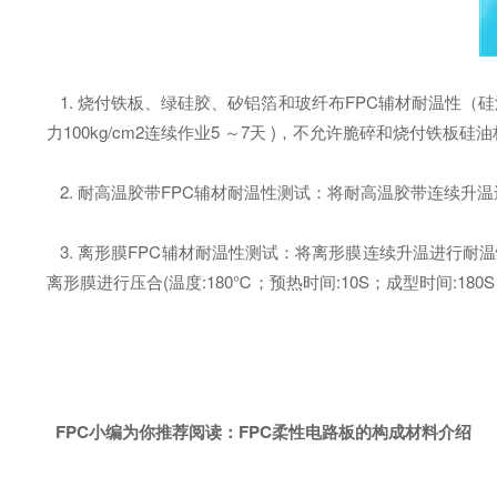
1. 烧付铁板、绿硅胶、矽铝箔和玻纤布FPC辅材耐温性（硅
力100kg/cm2连续作业5 ～7天 )，不允许脆碎和烧付铁板硅
2. 耐高温胶带FPC辅材耐温性测试：将耐高温胶带连续升温进行耐
3. 离形膜FPC辅材耐温性测试：将离形膜连续升温进行耐温性测
离形膜进行压合(温度:180℃；预热时间:10S；成型时间:18
FPC小编为你推荐阅读：
FPC柔性电路板的构成材料介绍