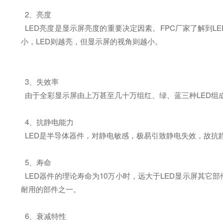
2、亮度
LED亮度是显示屏亮度的重要决定因素。FPC厂家了解到L
小，LED则越亮，但显示屏的视角则越小。
3、失效率
由于全彩显示屏由上万甚至几十万组红、绿、蓝三种LED组
4、抗静电能力
LED是半导体器件，对静电敏感，极易引致静电失效，故抗静
5、寿命
LED器件的理论寿命为10万小时，远大于LED显示屏其它
耐用的部件之一。
6、衰减特性