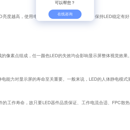
可以帮您？
在线咨询
ED亮度越高，使用电流的余量越大，对节省耗电、保持LED稳定有
成的像素点组成，任一颜色LED的失效均会影响显示屏整体视觉效果
电能力对显示屏的寿命至关重要。一般来说，LED的人体静电模式测试
部件的工作寿命，故只要LED器件品质保证、工作电流合适、FPC散