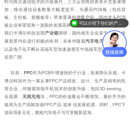
时代两次通信技术的升级换代，三大运营商的资本开支显著增
加，移动通信设备数量大幅度提升，为通讯PCB板（包括背
板、主控板、射频板等）带来显著的增量空间，国内龙头PCB
可以介绍下你们的产品么？
板企业有望迎来一波新的发展高峰期；在Auto PCB领域，根据
我们卡博尔科技近期
产业链
调研，国内相关企业基于行业的发
展前景均在进行积极的布局，未来伴随着
汽车电子化
率的提升
以及电子化不断从高端车型加速渗透至中低端车型，Auto PCB
前景广阔
目前，
FPC
作为PCB中增速快的子行业，发展势头乐观。卡
博尔科技作为一家从事FPC产品研发、设计、生产及销售的民
营企业，伴随着智能手机技术的创新升级，包括3D sensing、
全面屏、
无线充电
等，FPC的价值量会不断增加，量价齐升的
格局为生产高附加值FPC产品 迎来 佳发展机遇。同时，FPC下
游应用多元化，拥抱汽车电子与可穿戴新蓝海。