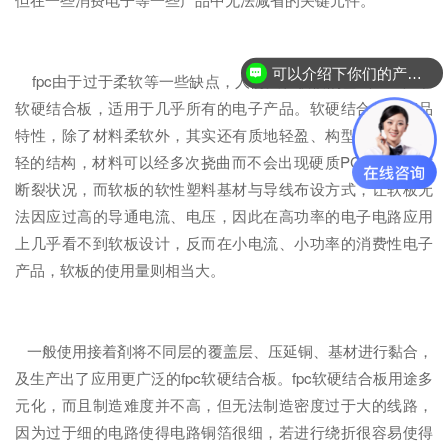
可以介绍下你们的产品么？
fpc由于过于柔软等一些缺点，人们又在软板的基础上生产了
软硬结合板，适用于几乎所有的电子产品。软硬结合板的产品
特性，除了材料柔软外，其实还有质地轻盈、构型为极薄／极
轻的结构，材料可以经多次挠曲而不会出现硬质PCB的绝缘材
断裂状况，而软板的软性塑料基材与导线布设方式，让软板无
法因应过高的导通电流、电压，因此在高功率的电子电路应用
上几乎看不到软板设计，反而在小电流、小功率的消费性电子
产品，软板的使用量则相当大。
一般使用接着剤将不同层的覆盖层、压延铜、基材进行黏合，
及生产出了应用更广泛的fpc软硬结合板。fpc软硬结合板用途多
元化，而且制造难度并不高，但无法制造密度过于大的线路，
因为过于细的电路使得电路铜箔很细，若进行绕折很容易使得