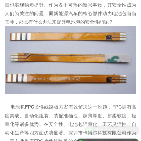
量也实现稳步提升。作为炙手可热的新兴事物，其安全性成为
人们为关注的问题，而新能源汽车的核心部件动力电池包首当
其冲，那么有什么办法来提升电池包的安全性能呢？
电池包
FPC
柔性线路板方案有效解决这一难题，FPC拥有高
度集成、自动化组装、装配准确性、超薄厚度、超柔软度、轻
量化等诸多优势。在安全性、电池包轻量化、工艺灵活性、自
现在有优惠活动么？
动化生产等四方面优势显著。深圳市卡博尔科技有限公司作为
一家专业生产FPC柔性线路板的企业，我们在电池包FPC方面