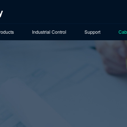
y
roducts
Industrial Control
Support
Cab