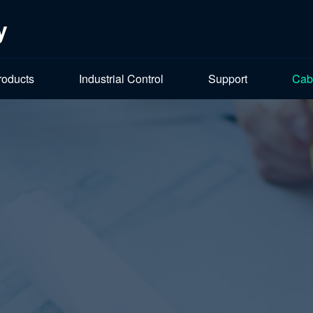
y
roducts
Industrial Control
Support
Cab