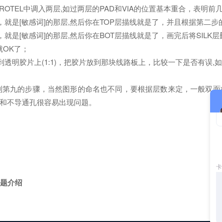
PROTEL中调入两层,如过两层的PAD和VIA的位置基本重合，表明
LK层，就是[敏感词]的那层,然后你在TOP层描线就是了，并且根据第二
K层，就是[敏感词]的那层,然后你在BOT层描线就是了，画完后将SILK
图就OK了；
R分别打印到透明胶片上(1:1)，把胶片放到那块线路板上，比较一下是否有
第九的步骤，当然图形的命名也不同，要根据层数来定，一般双面
和不导通孔很容易出现问题。
问题介绍