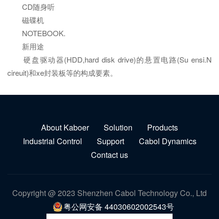
CD随身听
磁碟机
NOTEBOOK.
新用途
硬盘驱动器(HDD,hard disk drive)的悬置电路(Su ensi.N
cireuit)和xe封装板等的构成要素。
About Kaboer
Solution
Products
Industrial Control
Support
Cabol Dynamics
Contact us
Copyright @ 2023 Shenzhen Cabol Technology Co., Ltd
粤公网安备 44030602002543号