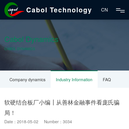
Cabol Technology
CN
Cabol Dynamics
CABOL DYNAMICS
Company dynamics
Industry Information
FAQ
软硬结合板厂小编┃从善林金融事件看庞氏骗
局！
Date：2018-05-02 Number：3034