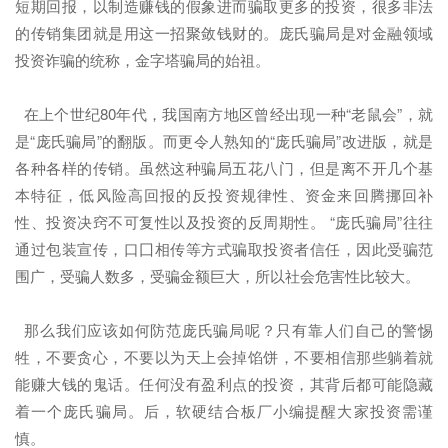
短期回报，以制造赚钱的假象进而骗取更多的投资，很多非法
的传销集团就是用这一招聚敛钱财的。庞氏骗局是对金融领域
投资诈骗的统称，金字塔骗局的始祖。
在上个世纪80年代，我国南方地区曾经出现一种“老鼠会”，就
是“庞氏骗局”的翻版。而更令人熟知的“庞氏骗局”改进版，就是
各种各样的传销。虽然这种骗局五花八门，但是离不开几个基
本特征，低风险高回报的反投资规律性、资金来回腾挪回补
性、投资决窍不可复性以及投资的反周期性。 “庞氏骗局”往往
通过包装宣传，口囗相传等方式骗取投资者信任，因此受骗范
围广，受骗人数多，受骗金额巨大，所以社会危害性比较大。
那么我们应该如何防范庞氏骗局呢？只有靠人们自己的警惕
牲，不要贪心，不要以为天上会掉馅饼，不要相信那些躺着就
能赚大钱的鬼话。任何没有盈利点的投资，其背后都可能隐藏
着一个庞氏骗局。后，软硬结合板厂小编提醒大家投资需谨
慎。