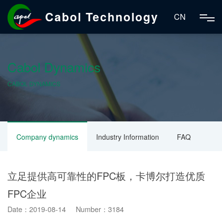
Cabol Technology
CN
Cabol Dynamics
CABOL DYNAMICS
Company dynamics
Industry Information
FAQ
立足提供高可靠性的FPC板，卡博尔打造优质
FPC企业
Date：2019-08-14 Number：3184