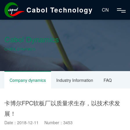
Cabol Technology
CN
Cabol Dynamics
CABOL DYNAMICS
Company dynamics
Industry Information
FAQ
卡博尔FPC软板厂以质量求生存，以技术求发
展！
Date：2018-12-11 Number：3453