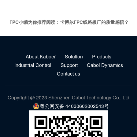
FPC小编为你推荐阅读：
卡博尔FPC线路板厂的质量感悟？
About Kaboer
Solution
Products
Industrial Control
Support
Cabol Dynamics
Contact us
Copyright @ 2023 Shenzhen Cabol Technology Co., Ltd
粤公网安备 44030602002543号