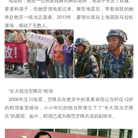
地震前，她是一位热爱跳舞的舞蹈老师，地震中失去了双腿、
婆婆和孩子，但她坚强地挺过来。雅安地震后，带着假肢的她
奔赴救灾一线当志愿者。2013年，廖智出现在上海国际马拉松
赛场，感动了无数人。
“长大我当空降兵”程强
2008年汶川地震，空降兵在救灾中的英勇表现让当时仅12岁
的程强备受感动，小小年纪的他当即便立下了“长大我当空降
兵”的愿望。如今，程强已成为模范空降兵连的副班长。