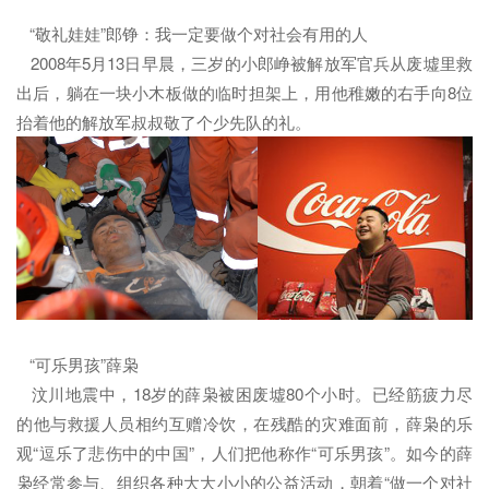
“敬礼娃娃”郎铮：我一定要做个对社会有用的人
2008年5月13日早晨，三岁的小郎峥被解放军官兵从废墟里救
出后，躺在一块小木板做的临时担架上，用他稚嫩的右手向8位
抬着他的解放军叔叔敬了个少先队的礼。
“可乐男孩”薛枭
汶川地震中，18岁的薛枭被困废墟80个小时。已经筋疲力尽
的他与救援人员相约互赠冷饮，在残酷的灾难面前，薛枭的乐
观“逗乐了悲伤中的中国”，人们把他称作“可乐男孩”。如今的薛
枭经常参与、组织各种大大小小的公益活动，朝着“做一个对社