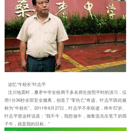
追忆“牛校长”叶志平
汶川地震时，桑枣中学全校两千多名师生按照平时的演习，仅
用1分36秒全部安全撤离，创造了“零伤亡”奇迹。叶志平因此被
称为“牛校长”。2011年6月27日，叶志平不幸病逝，终年57岁。
叶志平曾这样说道：“我不牛，我想做牛，做鲁迅先生笔下的孺
子牛，就是我的目标。”