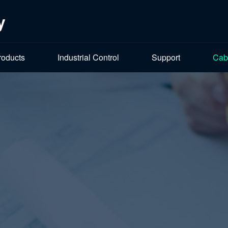
y
roducts
Industrial Control
Support
Cab