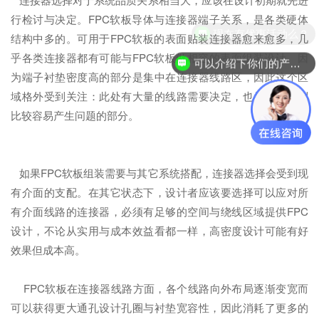
行检讨与决定。FPC软板导体与连接器端子关系，是各类硬体
现在有优惠活动么？
结构中多的。可用于FPC软板的表面贴装连接器愈来愈多，几
乎各类连接器都有可能与FPC软板做相容的表面组装设计。因
可以介绍下你们的产品么？
为端子衬垫密度高的部分是集中在连接器线路区，因此这个区
域格外受到关注：此处有大量的线路需要决定，也是配置序列
比较容易产生问题的部分。
如果FPC软板组装需要与其它系统搭配，连接器选择会受到现
有介面的支配。在其它状态下，设计者应该要选择可以应对所
有介面线路的连接器，必须有足够的空间与绕线区域提供FPC
设计，不论从实用与成本效益看都一样，高密度设计可能有好
效果但成本高。
FPC软板在连接器线路方面，各个线路向外布局逐渐变宽而
可以获得更大通孔设计孔圈与衬垫宽容性，因此消耗了更多的