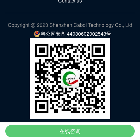
Contact us
Copyright @ 2023 Shenzhen Cabol Technology Co., Ltd
粤公网安备 44030602002543号
WeChat
在线咨询