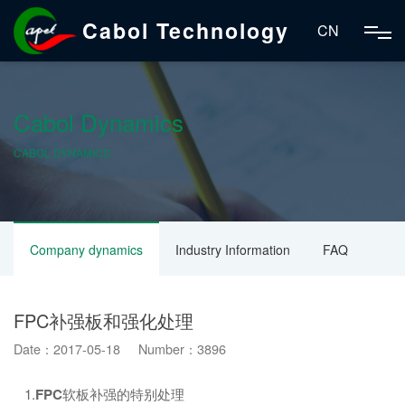
Cabol Technology
CN
Cabol Dynamics
CABOL DYNAMICS
Company dynamics
Industry Information
FAQ
FPC补强板和强化处理
Date：2017-05-18 Number：3896
1.
FPC
软板补强的特别处理