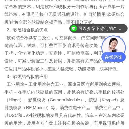
结合板的技术，则是软板和硬板分开制作后再行压合成单一片
线路板，有讯号连接但无贯通孔的设计。但目前惯用”软硬结合
板”统称全部的软硬结合板产品，而不细分两者。
可以介绍下你们的产品么？
2、软硬结合板的优点
软硬结合板具有曲挠性，可立体配线，依空间限制改变形状，
耐高低温，耐燃，可折叠而不影响讯号传递功能，可防止静电
干扰，化学变化稳定，安定性，可信赖度高，利于相关产品的
设计，可减少装配工时及错误，并提高有关产品的使用寿命，
使应用产品体积缩小，重量大幅减轻，功能增加，成本降低。
3、软硬结合板的应用
工业用途－工业用途包含工业、军事及医疗所用到的软硬板。
手机－在手机内软硬板的应用，常见的有折叠式手机的转折处
（Hinge）、影像模块（Camera Module）、按键（Keypad）及
射频模块（RF Module）等。消费性电子产品－消费性产品中，
以DSC和DV对软硬板的发展具有代表性。汽车－在汽车内软硬
板的用途，常用有方向盘上连接母板的按键、车用视讯系统屏